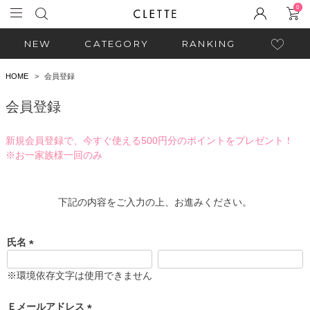
0
NEW
CATEGORY
RANKING
HOME
会員登録
会員登録
新規会員登録で、今すぐ使える500円分のポイントをプレゼント！
※お一家族様一回のみ
下記の内容をご入力の上、お進みください。
氏名
(
必
※環境依存文字は使用できません
須
)
Ｅメールアドレス