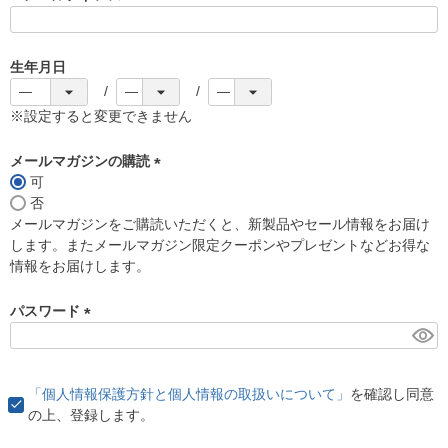
(
必
須
生年月日
)
※設定すると変更できません
メールマガジンの購読
可
(
否
必
メールマガジンをご購読いただくと、新製品やセール情報をお届け
須
します。またメールマガジン限定クーポンやプレゼントなどお得な
)
情報をお届けします。
パスワード
(
必
須
「個人情報保護方針と個人情報の取扱いについて」
を確認し同意
)
の上、登録します。