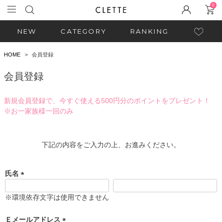
0
NEW
CATEGORY
RANKING
HOME
会員登録
会員登録
新規会員登録で、今すぐ使える500円分のポイントをプレゼント！
※お一家族様一回のみ
下記の内容をご入力の上、お進みください。
氏名
(
必
※環境依存文字は使用できません
須
)
Ｅメールアドレス