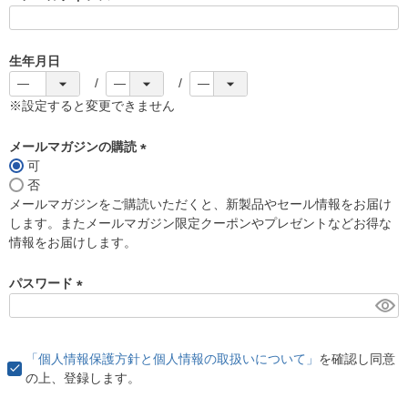
(
必
須
生年月日
)
※設定すると変更できません
メールマガジンの購読
可
(
否
必
メールマガジンをご購読いただくと、新製品やセール情報をお届け
須
します。またメールマガジン限定クーポンやプレゼントなどお得な
)
情報をお届けします。
パスワード
(
必
須
「個人情報保護方針と個人情報の取扱いについて」
を確認し同意
)
の上、登録します。