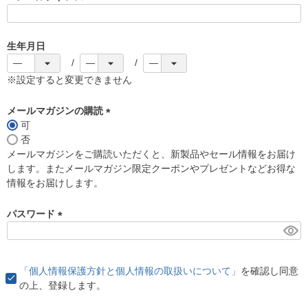
(
必
須
生年月日
)
※設定すると変更できません
メールマガジンの購読
可
(
否
必
メールマガジンをご購読いただくと、新製品やセール情報をお届け
須
します。またメールマガジン限定クーポンやプレゼントなどお得な
)
情報をお届けします。
パスワード
(
必
須
「個人情報保護方針と個人情報の取扱いについて」
を確認し同意
)
の上、登録します。