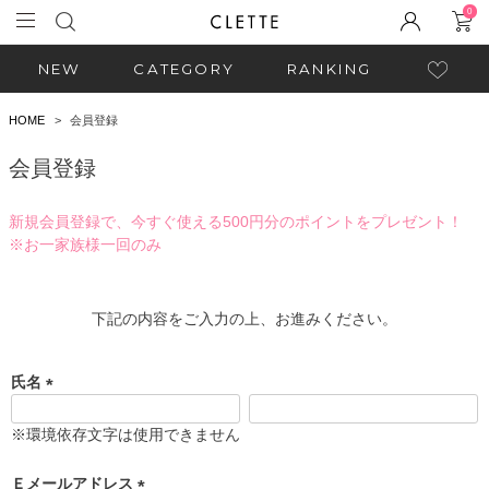
0
NEW
CATEGORY
RANKING
HOME
会員登録
会員登録
新規会員登録で、今すぐ使える500円分のポイントをプレゼント！
※お一家族様一回のみ
下記の内容をご入力の上、お進みください。
氏名
(
必
※環境依存文字は使用できません
須
)
Ｅメールアドレス