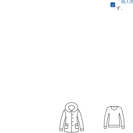
「個人
す。