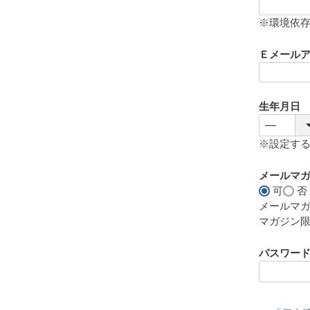
(
必
※環境依
須
)
Ｅメール
生年月日
※設定す
メールマ
可
否
メールマ
マガジン
パスワー