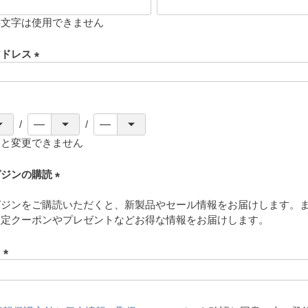
存文字は使用できません
アドレス
(
必
須
)
ると変更できません
ガジンの購読
(
ガジンをご購読いただくと、新製品やセール情報をお届けします。
必
限定クーポンやプレゼントなどお得な情報をお届けします。
須
)
ド
(
必
須