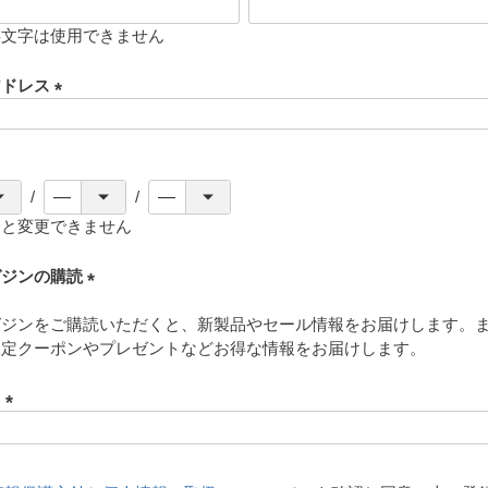
存文字は使用できません
アドレス
(
必
須
)
ると変更できません
ガジンの購読
(
ガジンをご購読いただくと、新製品やセール情報をお届けします。
必
限定クーポンやプレゼントなどお得な情報をお届けします。
須
)
ド
(
必
須