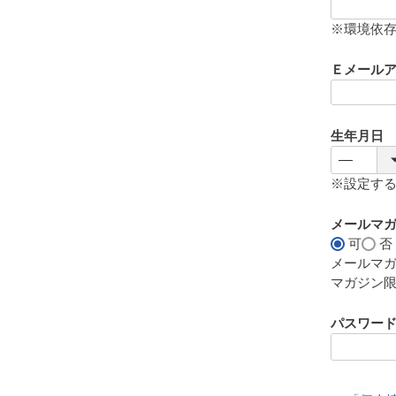
(
必
※環境依
須
)
Ｅメール
生年月日
※設定す
メールマ
可
否
メールマ
マガジン
パスワー