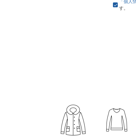
「個人
す。