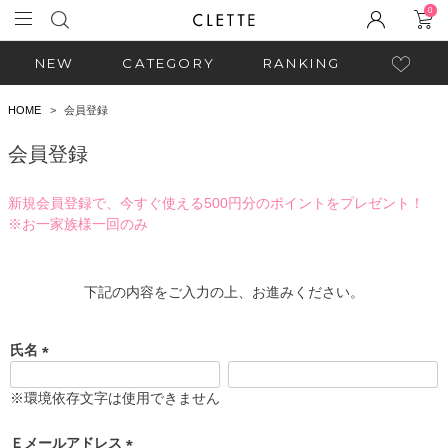
0
NEW
CATEGORY
RANKING
HOME
会員登録
会員登録
新規会員登録で、今すぐ使える500円分のポイントをプレゼント！
※お一家族様一回のみ
下記の内容をご入力の上、お進みください。
氏名
(
必
※環境依存文字は使用できません
須
)
Ｅメールアドレス