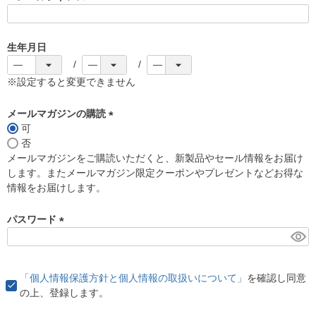
(
必
須
生年月日
)
※設定すると変更できません
メールマガジンの購読
可
(
否
必
メールマガジンをご購読いただくと、新製品やセール情報をお届け
須
します。またメールマガジン限定クーポンやプレゼントなどお得な
)
情報をお届けします。
パスワード
(
必
須
「個人情報保護方針と個人情報の取扱いについて」
を確認し同意
)
の上、登録します。