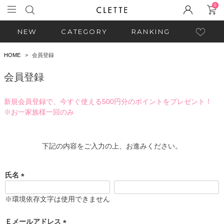
0
NEW
CATEGORY
RANKING
HOME
会員登録
会員登録
新規会員登録で、今すぐ使える500円分のポイントをプレゼント！
※お一家族様一回のみ
下記の内容をご入力の上、お進みください。
氏名
(
必
※環境依存文字は使用できません
須
)
Ｅメールアドレス