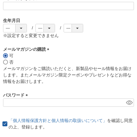
(
必
須
生年月日
)
※設定すると変更できません
メールマガジンの購読
可
(
否
必
メールマガジンをご購読いただくと、新製品やセール情報をお届け
須
します。またメールマガジン限定クーポンやプレゼントなどお得な
)
情報をお届けします。
パスワード
(
必
須
「個人情報保護方針と個人情報の取扱いについて」
を確認し同意
)
の上、登録します。