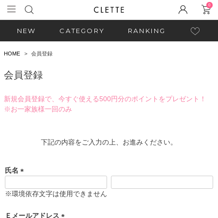
0
NEW
CATEGORY
RANKING
HOME
会員登録
会員登録
新規会員登録で、今すぐ使える500円分のポイントをプレゼント！
※お一家族様一回のみ
下記の内容をご入力の上、お進みください。
氏名
(
必
※環境依存文字は使用できません
須
)
Ｅメールアドレス