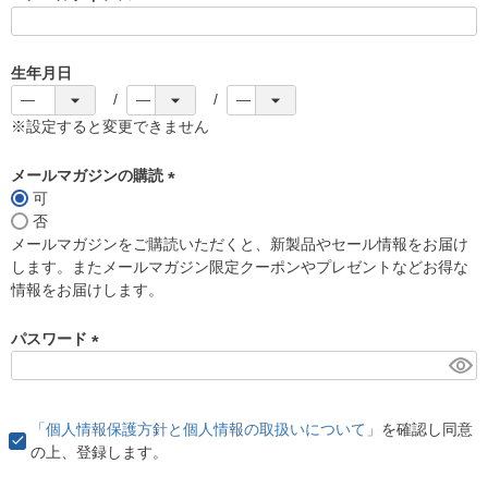
(
必
須
生年月日
)
※設定すると変更できません
メールマガジンの購読
可
(
否
必
メールマガジンをご購読いただくと、新製品やセール情報をお届け
須
します。またメールマガジン限定クーポンやプレゼントなどお得な
)
情報をお届けします。
パスワード
(
必
須
「個人情報保護方針と個人情報の取扱いについて」
を確認し同意
)
の上、登録します。