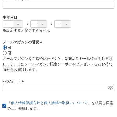
(
必
須
生年月日
)
※設定すると変更できません
メールマガジンの購読
可
(
否
必
メールマガジンをご購読いただくと、新製品やセール情報をお届け
須
します。またメールマガジン限定クーポンやプレゼントなどお得な
)
情報をお届けします。
パスワード
(
必
須
「個人情報保護方針と個人情報の取扱いについて」
を確認し同意
)
の上、登録します。