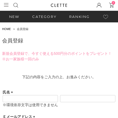
0
NEW
CATEGORY
RANKING
HOME
会員登録
会員登録
新規会員登録で、今すぐ使える500円分のポイントをプレゼント！
※お一家族様一回のみ
下記の内容をご入力の上、お進みください。
氏名
(
必
※環境依存文字は使用できません
須
)
Ｅメールアドレス