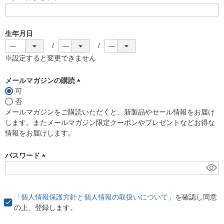
(
必
須
生年月日
)
※設定すると変更できません
メールマガジンの購読
可
(
否
必
メールマガジンをご購読いただくと、新製品やセール情報をお届け
須
します。またメールマガジン限定クーポンやプレゼントなどお得な
)
情報をお届けします。
パスワード
(
必
須
「個人情報保護方針と個人情報の取扱いについて」
を確認し同意
)
の上、登録します。