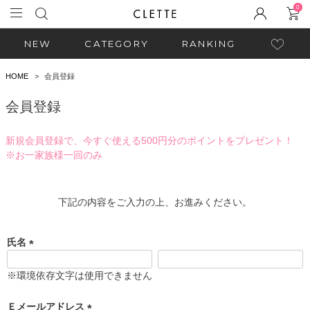
0
NEW
CATEGORY
RANKING
HOME
会員登録
会員登録
新規会員登録で、今すぐ使える500円分のポイントをプレゼント！
※お一家族様一回のみ
下記の内容をご入力の上、お進みください。
氏名
(
必
※環境依存文字は使用できません
須
)
Ｅメールアドレス