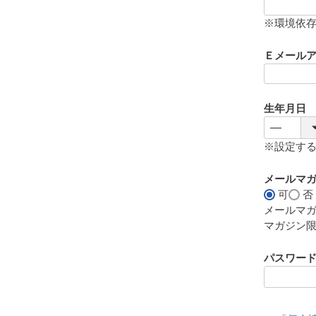
(
必
※環境依
須
)
Ｅメール
生年月日
※設定す
メールマ
可
否
メールマ
マガジン
パスワー