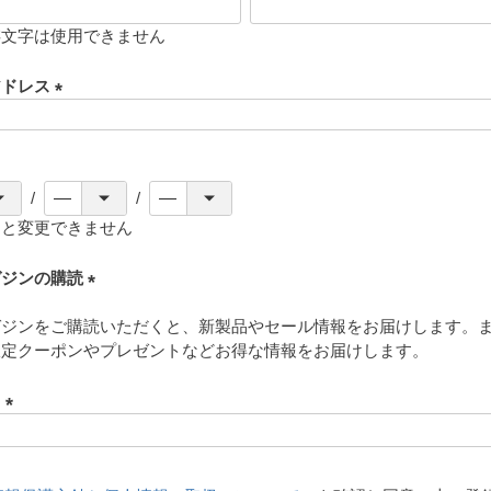
存文字は使用できません
アドレス
(
必
須
)
ると変更できません
ガジンの購読
(
ガジンをご購読いただくと、新製品やセール情報をお届けします。
必
限定クーポンやプレゼントなどお得な情報をお届けします。
須
)
ド
(
必
須