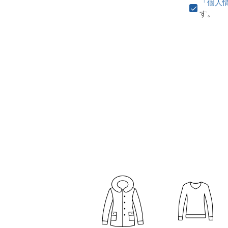
「個人
す。