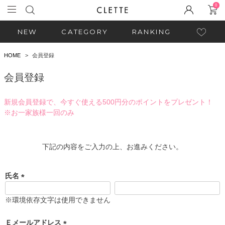
0
NEW
CATEGORY
RANKING
HOME
会員登録
会員登録
新規会員登録で、今すぐ使える500円分のポイントをプレゼント！
※お一家族様一回のみ
下記の内容をご入力の上、お進みください。
氏名
(
必
※環境依存文字は使用できません
須
)
Ｅメールアドレス