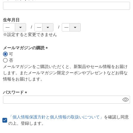
(
必
須
生年月日
)
※設定すると変更できません
メールマガジンの購読
可
(
否
必
メールマガジンをご購読いただくと、新製品やセール情報をお届け
須
します。またメールマガジン限定クーポンやプレゼントなどお得な
)
情報をお届けします。
パスワード
(
必
須
「個人情報保護方針と個人情報の取扱いについて」
を確認し同意
)
の上、登録します。