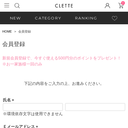
0
NEW
CATEGORY
RANKING
HOME
会員登録
会員登録
新規会員登録で、今すぐ使える500円分のポイントをプレゼント！
※お一家族様一回のみ
下記の内容をご入力の上、お進みください。
氏名
(
必
※環境依存文字は使用できません
須
)
Ｅメールアドレス