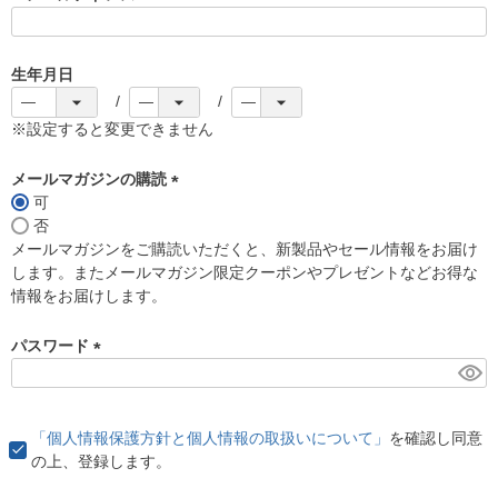
(
必
須
生年月日
)
※設定すると変更できません
メールマガジンの購読
可
(
否
必
メールマガジンをご購読いただくと、新製品やセール情報をお届け
須
します。またメールマガジン限定クーポンやプレゼントなどお得な
)
情報をお届けします。
パスワード
(
必
須
「個人情報保護方針と個人情報の取扱いについて」
を確認し同意
)
の上、登録します。