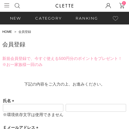
0
NEW
CATEGORY
RANKING
HOME
会員登録
会員登録
新規会員登録で、今すぐ使える500円分のポイントをプレゼント！
※お一家族様一回のみ
下記の内容をご入力の上、お進みください。
氏名
(
必
※環境依存文字は使用できません
須
)
Ｅメールアドレス