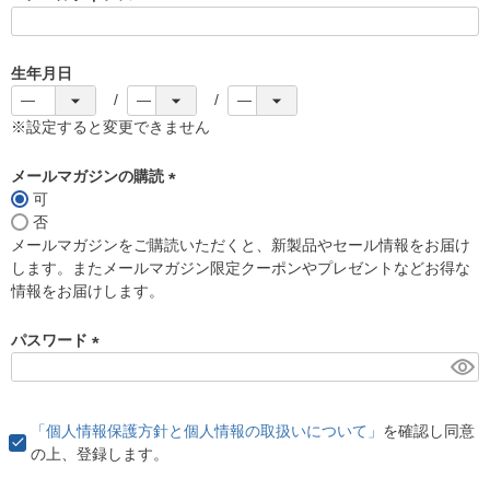
(
必
須
生年月日
)
※設定すると変更できません
メールマガジンの購読
可
(
否
必
メールマガジンをご購読いただくと、新製品やセール情報をお届け
須
します。またメールマガジン限定クーポンやプレゼントなどお得な
)
情報をお届けします。
パスワード
(
必
須
「個人情報保護方針と個人情報の取扱いについて」
を確認し同意
)
の上、登録します。