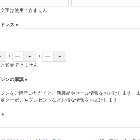
存文字は使用できません
アドレス
(
必
須
)
ると変更できません
ガジンの購読
(
ガジンをご購読いただくと、新製品やセール情報をお届けします。
必
限定クーポンやプレゼントなどお得な情報をお届けします。
須
)
ド
(
必
須