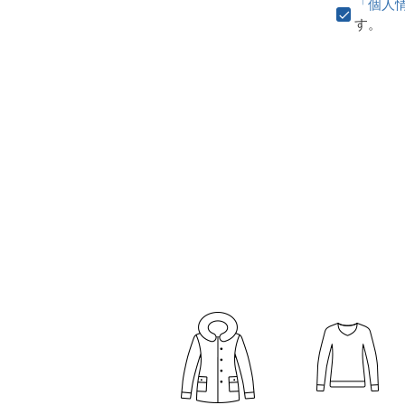
「個人
す。