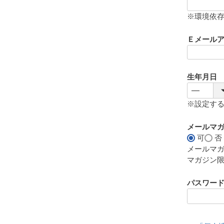
(
必
※環境依
須
)
Ｅメール
生年月日
※設定す
メールマ
可
否
メールマ
マガジン
パスワー