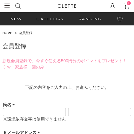
0
NEW
CATEGORY
RANKING
HOME
会員登録
会員登録
新規会員登録で、今すぐ使える500円分のポイントをプレゼント！
※お一家族様一回のみ
下記の内容をご入力の上、お進みください。
氏名
(
必
※環境依存文字は使用できません
須
)
Ｅメールアドレス