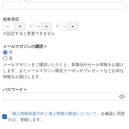
(
必
須
生年月日
)
※設定すると変更できません
メールマガジンの購読
可
(
否
必
メールマガジンをご購読いただくと、新製品やセール情報をお届け
須
します。またメールマガジン限定クーポンやプレゼントなどお得な
)
情報をお届けします。
パスワード
(
必
須
「個人情報保護方針と個人情報の取扱いについて」
を確認し同意
)
の上、登録します。