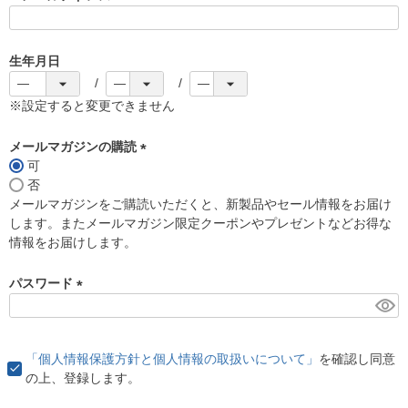
(
必
須
生年月日
)
※設定すると変更できません
メールマガジンの購読
可
(
否
必
メールマガジンをご購読いただくと、新製品やセール情報をお届け
須
します。またメールマガジン限定クーポンやプレゼントなどお得な
)
情報をお届けします。
パスワード
(
必
須
「個人情報保護方針と個人情報の取扱いについて」
を確認し同意
)
の上、登録します。