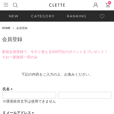
0
NEW
CATEGORY
RANKING
HOME
会員登録
会員登録
新規会員登録で、今すぐ使える500円分のポイントをプレゼント！
※お一家族様一回のみ
下記の内容をご入力の上、お進みください。
氏名
(
必
※環境依存文字は使用できません
須
)
Ｅメールアドレス