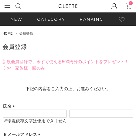
0
NEW
CATEGORY
RANKING
HOME
会員登録
会員登録
新規会員登録で、今すぐ使える500円分のポイントをプレゼント！
※お一家族様一回のみ
下記の内容をご入力の上、お進みください。
氏名
(
必
※環境依存文字は使用できません
須
)
Ｅメールアドレス