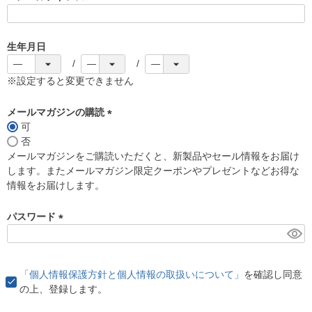
(
必
須
生年月日
)
※設定すると変更できません
メールマガジンの購読
可
(
否
必
メールマガジンをご購読いただくと、新製品やセール情報をお届け
須
します。またメールマガジン限定クーポンやプレゼントなどお得な
)
情報をお届けします。
パスワード
(
必
須
「個人情報保護方針と個人情報の取扱いについて」
を確認し同意
)
の上、登録します。