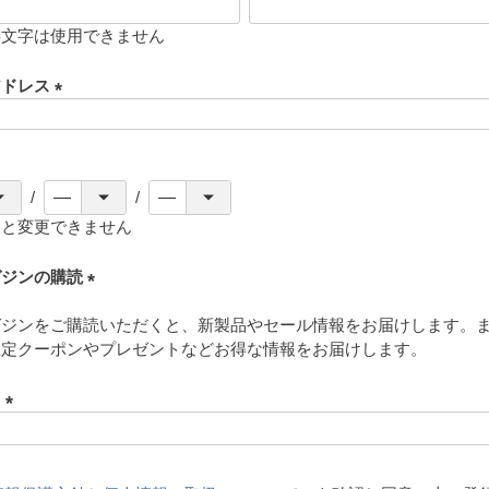
存文字は使用できません
アドレス
(
必
須
)
ると変更できません
ガジンの購読
(
ガジンをご購読いただくと、新製品やセール情報をお届けします。
必
限定クーポンやプレゼントなどお得な情報をお届けします。
須
)
ド
(
必
須