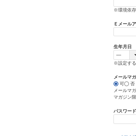
(
必
※環境依
須
)
Ｅメール
生年月日
※設定す
メールマ
可
否
メールマ
マガジン
パスワー