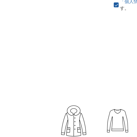
「個人
す。