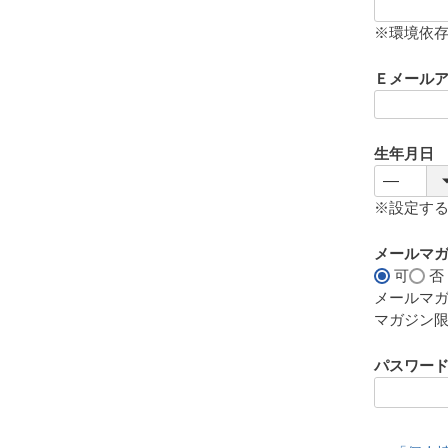
(
必
※環境依
須
)
Ｅメール
生年月日
※設定す
メールマ
可
否
メールマ
マガジン
パスワー