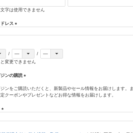
存文字は使用できません
アドレス
(
必
須
)
ると変更できません
ガジンの購読
(
ガジンをご購読いただくと、新製品やセール情報をお届けします。
必
限定クーポンやプレゼントなどお得な情報をお届けします。
須
)
ド
(
必
須