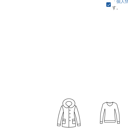
「個人
す。