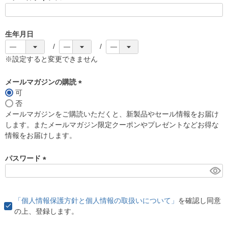
(
必
須
生年月日
)
※設定すると変更できません
メールマガジンの購読
可
(
否
必
メールマガジンをご購読いただくと、新製品やセール情報をお届け
須
します。またメールマガジン限定クーポンやプレゼントなどお得な
)
情報をお届けします。
パスワード
(
必
須
「個人情報保護方針と個人情報の取扱いについて」
を確認し同意
)
の上、登録します。