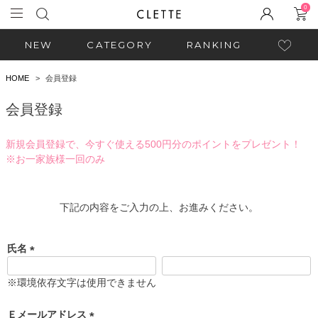
0
NEW
CATEGORY
RANKING
HOME
会員登録
会員登録
新規会員登録で、今すぐ使える500円分のポイントをプレゼント！
※お一家族様一回のみ
下記の内容をご入力の上、お進みください。
氏名
(
必
※環境依存文字は使用できません
須
)
Ｅメールアドレス