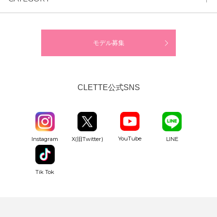
モデル募集
CLETTE公式SNS
YouTube
Instagram
X(旧Twitter)
LINE
Tik Tok