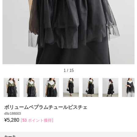
1
/
15
ボリュームペプラムチュールビスチェ
d9z188003
¥
5,280
53
ポイント獲得
カーキ