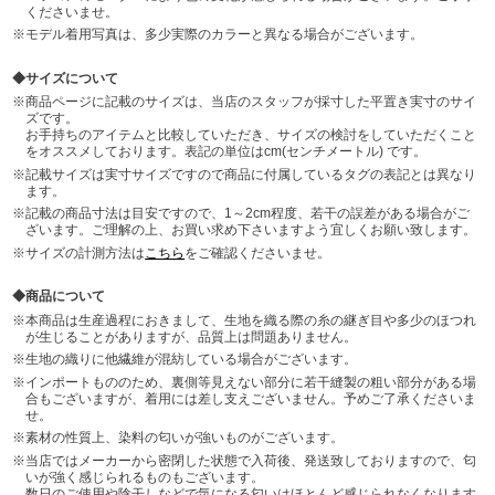
くださいませ。
モデル着用写真は、多少実際のカラーと異なる場合がございます。
サイズについて
商品ページに記載のサイズは、当店のスタッフが採寸した平置き実寸のサイ
ズです。
お手持ちのアイテムと比較していただき、サイズの検討をしていただくこと
をオススメしております。表記の単位はcm(センチメートル) です。
記載サイズは実寸サイズですので商品に付属しているタグの表記とは異なり
ます。
記載の商品寸法は目安ですので、1～2cm程度、若干の誤差がある場合がご
ざいます。ご理解の上、お買い求め下さいますよう宜しくお願い致します。
サイズの計測方法は
こちら
をご確認くださいませ。
商品について
本商品は生産過程におきまして、生地を織る際の糸の継ぎ目や多少のほつれ
が生じることがありますが、品質上は問題ありません。
生地の織りに他繊維が混紡している場合がございます。
インポートもののため、裏側等見えない部分に若干縫製の粗い部分がある場
合もございますが、着用には差し支えございません。予めご了承くださいま
せ。
素材の性質上、染料の匂いが強いものがございます。
当店ではメーカーから密閉した状態で入荷後、発送致しておりますので、匂
いが強く感じられるものもございます。
数日のご使用や陰干しなどで気になる匂いはほとんど感じられなくなります