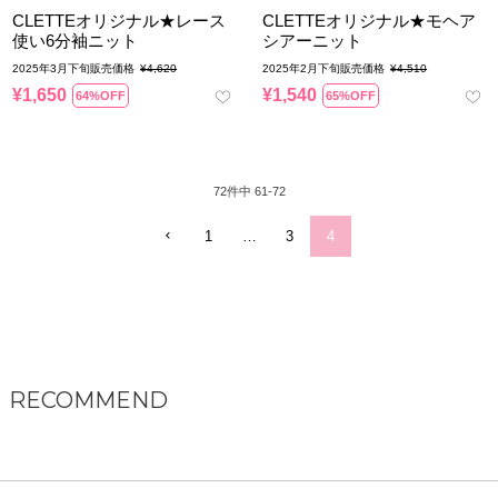
CLETTEオリジナル★レース
CLETTEオリジナル★モヘア
使い6分袖ニット
シアーニット
2025年3月下旬販売価格
¥
4,620
2025年2月下旬販売価格
¥
4,510
¥
1,650
¥
1,540
64%OFF
65%OFF
72
件中
61
-
72
1
…
3
4
RECOMMEND