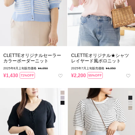
CLETTEオリジナルセーラー
CLETTEオリジナル★シャツ
カラーボーダーニット
レイヤード風ポロニット
2025年8月上旬販売価格
¥
4,950
2025年7月上旬販売価格
¥
4,950
¥
1,430
¥
2,200
71%OFF
55%OFF