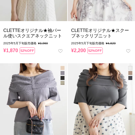
CLETTEオリジナル★袖パー
CLETTEオリジナル★スクー
ル使いスクエアネックニット
プネックリブニット
2025年5月下旬販売価格
¥
3,960
2025年5月下旬販売価格
¥
4,620
¥
1,870
¥
2,200
52%OFF
52%OFF