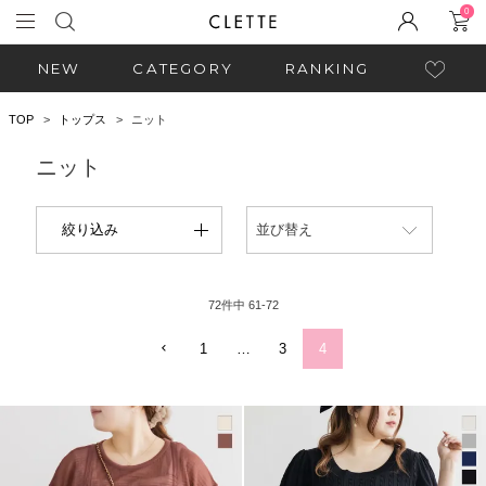
0
NEW
CATEGORY
RANKING
TOP
トップス
ニット
ニット
絞り込み
並び替え
72
件中
61
-
72
1
…
3
4