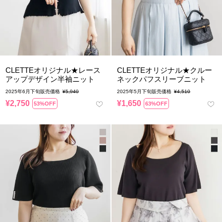
CLETTEオリジナル★レース
CLETTEオリジナル★クルー
アップデザイン半袖ニット
ネックパフスリーブニット
2025年6月下旬販売価格
¥
5,940
2025年5月下旬販売価格
¥
4,510
¥
2,750
¥
1,650
53%OFF
63%OFF