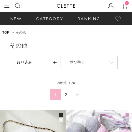
0
NEW
CATEGORY
RANKING
TOP
その他
その他
絞り込み
並び替え
38
件中
1
-
20
1
2