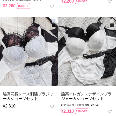
¥
2,200
16%OFF
¥
2,200
16%OFF
脇高花柄レース刺繍ブラジャ
脇高エレガンスデザインブラ
ー＆ショーツセット
ジャー＆ショーツセット
2026年2月下旬販売価格
¥
2,640
¥
2,310
¥
2,310
12%OFF