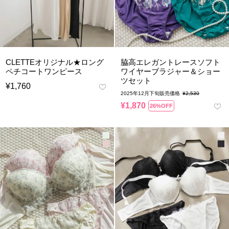
CLETTEオリジナル★ロング
脇高エレガントレースソフト
ペチコートワンピース
ワイヤーブラジャー＆ショー
ツセット
¥
1,760
2025年12月下旬販売価格
¥
2,530
¥
1,870
26%OFF