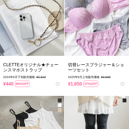
CLETTEオリジナル★チェー
切替レースブラジャー＆ショ
ンスマホストラップ
ーツセット
2024年6月下旬販売価格
¥
2,310
2025年9月上旬販売価格
¥
2,640
¥
440
¥
1,650
80%OFF
37%OFF