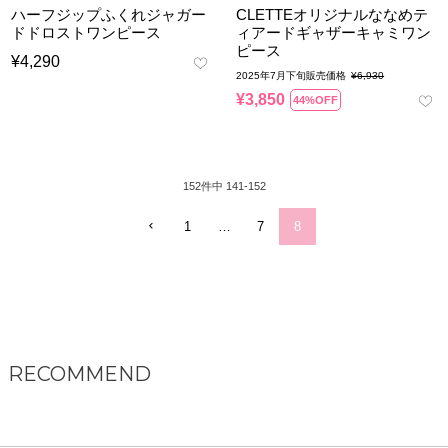
ハーフジップふくれジャガー
CLETTEオリジナルななめテ
ドドロストワンピース
ィアードギャザーキャミワン
ピース
¥
4,290
2025年7月下旬販売価格
¥
6,930
¥
3,850
44%OFF
152
件中
141
-
152
1
…
7
8
RECOMMEND