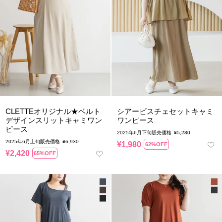
CLETTEオリジナル★ベルト
シアービスチェセットキャミ
デザインスリットキャミワン
ワンピース
ピース
2025年6月下旬販売価格
¥
5,280
2025年6月上旬販売価格
¥
6,930
¥
1,980
62%OFF
¥
2,420
65%OFF