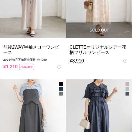
SOLD OUT
前後2WAY半袖メローワンピ
CLETTEオリジナルシアー花
ース
柄フリルワンピース
2025年8月下旬販売価格
¥
4,950
¥
8,910
¥
1,210
75%OFF