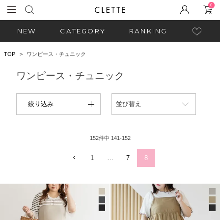
0
NEW
CATEGORY
RANKING
TOP
ワンピース・チュニック
ワンピース・チュニック
絞り込み
並び替え
152
件中
141
-
152
1
…
7
8