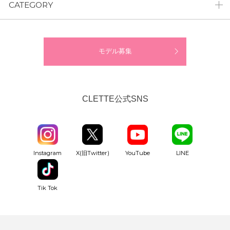
CATEGORY
モデル募集
CLETTE公式SNS
YouTube
Instagram
X(旧Twitter)
LINE
Tik Tok